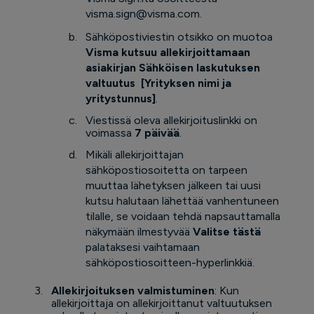
visma.sign@visma.com.
Sähköpostiviestin otsikko on muotoa
Visma kutsuu allekirjoittamaan
asiakirjan Sähköisen laskutuksen
valtuutus [Yrityksen nimi ja
yritystunnus]
.
Viestissä oleva allekirjoituslinkki on
voimassa
7 päivää
.
Mikäli allekirjoittajan
sähköpostiosoitetta on tarpeen
muuttaa lähetyksen jälkeen tai uusi
kutsu halutaan lähettää vanhentuneen
tilalle, se voidaan tehdä napsauttamalla
näkymään ilmestyvää
Valitse tästä
palataksesi vaihtamaan
sähköpostiosoitteen-hyperlinkkiä.
Allekirjoituksen valmistuminen
: Kun
allekirjoittaja on allekirjoittanut valtuutuksen