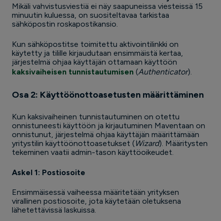
Mikäli vahvistusviestiä ei näy saapuneissa viesteissä 15
minuutin kuluessa, on suositeltavaa tarkistaa
sähköpostin roskapostikansio.
Kun sähköpostitse toimitettu aktivointilinkki on
käytetty ja tilille kirjaudutaan ensimmäistä kertaa,
järjestelmä ohjaa käyttäjän ottamaan käyttöön
kaksivaiheisen tunnistautumisen
(
Authenticator
).
Osa 2: Käyttöönottoasetusten määrittäminen
Kun kaksivaiheinen tunnistautuminen on otettu
onnistuneesti käyttöön ja kirjautuminen Maventaan on
onnistunut, järjestelmä ohjaa käyttäjän määrittämään
yritystilin käyttöönottoasetukset (
Wizard
). Määritysten
tekeminen vaatii admin-tason käyttöoikeudet.
Askel 1: Postiosoite
Ensimmäisessä vaiheessa määritetään yrityksen
virallinen postiosoite, jota käytetään oletuksena
lähetettävissä laskuissa.