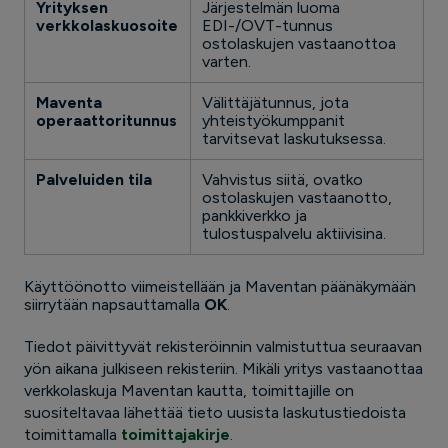
Yrityksen
Järjestelmän luoma
verkkolaskuosoite
EDI-/OVT-tunnus
ostolaskujen vastaanottoa
varten.
Maventa
Välittäjätunnus, jota
operaattoritunnus
yhteistyökumppanit
tarvitsevat laskutuksessa.
Palveluiden tila
Vahvistus siitä, ovatko
ostolaskujen vastaanotto,
pankkiverkko ja
tulostuspalvelu aktiivisina.
Käyttöönotto viimeistellään ja Maventan päänäkymään
siirrytään napsauttamalla
OK
.
Tiedot päivittyvät rekisteröinnin valmistuttua seuraavan
yön aikana julkiseen rekisteriin. Mikäli yritys vastaanottaa
verkkolaskuja Maventan kautta, toimittajille on
suositeltavaa lähettää tieto uusista laskutustiedoista
toimittamalla
toimittajakirje
.