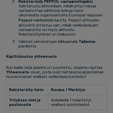
Rekisteröidy PEPPOL vastaanottajaksi:
Valintaruutu aktivoidaan, mikäli yritys haluaa
vastaanottaa sähköisiä laskuja myös
ulkomaisilta organisaatioilta Euroopan laajuisen
Peppol-verkoston
kautta. Peppol-yhteyden
aktivointi onnistuu vain, mikäli verkkolaskujen
vastaanotto on myös aktivoitu.
Rekisteröityminen on maksuton.
Valinnat vahvistetaan klikkaamalla
Tallenna
-
painiketta.
Käyttöönoton yhteenveto
Kun kaikki neljä askelta on suoritettu, ohjelma näyttää
Yhteenveto
-sivun, josta ovat nähtävissä järjestelmän
muodostamat viralliset verkkolaskutustiedot:
Rekisteröity tieto
Kuvaus / Merkitys
Yrityksen nimi ja
Askeleella 1 määritetyt
postiosoite
viralliset osoitetiedot.