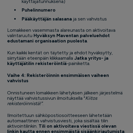
käyttäjätunnuksena)
Puhelinnumero
Pääkäyttäjän salasana
ja sen vahvistus
Lomakkeen vasemmasta alareunasta on aktivoitava
valintaruutu
Hyväksyn Maventan palveluehdot
edustamani organisaation puolesta
.
Kun kaikki kentät on täytetty ja ehdot hyväksytty,
siirrytään eteenpäin klikkaamalla
Jatka yritys- ja
käyttäjätilin rekisteröintiä
-painiketta.
Vaihe 4: Rekisteröinnin ensimmäisen vaiheen
vahvistus
Onnistuneen lomakkeen lähetyksen jälkeen järjestelmä
näyttää vahvistussivun ilmoituksella "
Kiitos
rekisteröinnistä!"
.
Ilmoitettuun sähköpostiosoitteeseen lähetetään
automaattinen vahvistusviesti, joka sisältää tilin
aktivointilinkin.
Tili on aktivoitava viestissä olevan
linkin kautta ennen ensimmäistä sisäänkirjautumista
.