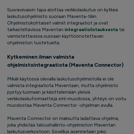
Suoraviivaisin tapa aloittaa verkkolaskutus on kytkeä
laskutusohjelmisto suoraan Maventa-tiliin.
Ohjelmistokohtaiset valmiit integraatiot ja ovat
tarkasteltavissa Maventan
integraatiolistauksesta
tai
varmistettavissa suoraan käyttöönotettavan
ohjelmiston tuotetuelta.
Kytkeminen ilman valmista
ohjelmistointegraatiota (Maventa Connector)
Mikäli käytössä olevalla laskutusohjelmistolla ei ole
valmista integraatiota Maventaan, mutta ohjelmisto
pystyy luomaan ja käsittelemään yleisiä
verkkolaskuformaatteja xml-muodossa, yhteys on voitu
muodostaa Maventa Connector -ohjelman avulla.
Maventa Connector on maksutta ladattava ohjelma,
joka yhdistää taloushallinto-ohjelmiston Maventan
laskutusverkostoon. Sovellus asennetaan joko