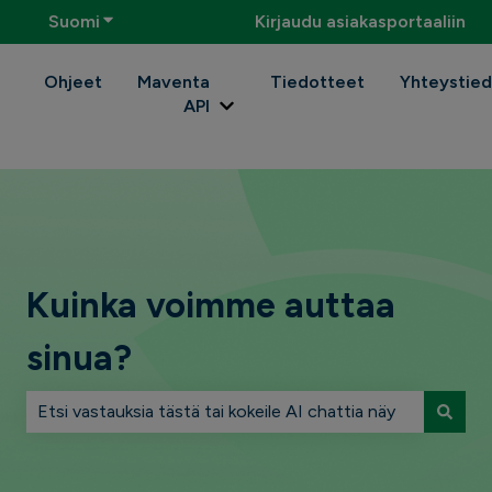
Suomi
Näytä käännöksien alavalikko
Kirjaudu asiakasportaaliin
Ohjeet
Maventa
Tiedotteet
Yhteystie
API
Näytä kohteen Maventa API alava
Kuinka voimme auttaa
sinua?
Ehdotuksia ei ole, koska hakukenttä on tyhjä.