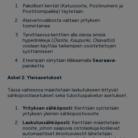
Pakolliset kentät (Katuosoite, Postinumero ja
Postitoimipaikka) täytetään
Alasvetovalikosta valitaan yrityksen
toimintamaa
Tarvittaessa kenttien alla olevia sinisiä
hyperlinkkejä (
Osoite, Kaupunki, Osavaltio
)
voidaan käyttää tarkempien osoitetietojen
syöttämiseen
Eteenpäin siirrytään klikkaamalla
Seuraava
-
painiketta
Askel 2: Yleisasetukset
Tässä vaiheessa määritetään laskutukseen liittyvät
sähköpostiasetukset sekä tulostuspalvelun asetukset.
Yrityksen sähköposti:
Kenttään syötetään
yrityksen yleinen sähköpostiosoite
Laskutussähköposti:
Kenttään määritetään
osoite, johon saapuvia ostolaskuja koskevat
automaattiset ilmoitusviestit lähetetään.