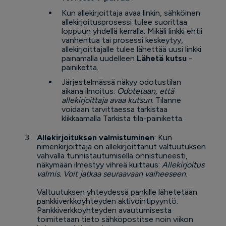
Kun allekirjoittaja avaa linkin, sähköinen
allekirjoitusprosessi tulee suorittaa
loppuun yhdellä kerralla. Mikäli linkki ehtii
vanhentua tai prosessi keskeytyy,
allekirjoittajalle tulee lähettää uusi linkki
painamalla uudelleen
Lähetä kutsu
-
painiketta.
Järjestelmässä näkyy odotustilan
aikana ilmoitus:
Odotetaan, että
allekirjoittaja avaa kutsun
. Tilanne
voidaan tarvittaessa tarkistaa
klikkaamalla Tarkista tila-painiketta.
Allekirjoituksen valmistuminen
: Kun
nimenkirjoittaja on allekirjoittanut valtuutuksen
vahvalla tunnistautumisella onnistuneesti,
näkymään ilmestyy vihreä kuittaus:
Allekirjoitus
valmis. Voit jatkaa seuraavaan vaiheeseen
.
Valtuutuksen yhteydessä pankille lähetetään
pankkiverkkoyhteyden aktivointipyyntö.
Pankkiverkkoyhteyden avautumisesta
toimitetaan tieto sähköpostitse noin viikon