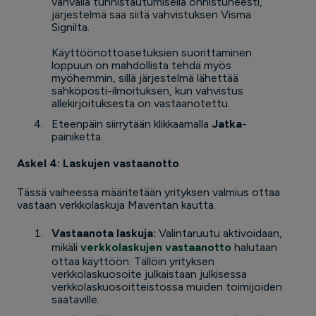
vahvalla tunnistautumisella onnistuneesti,
järjestelmä saa siitä vahvistuksen Visma
Signilta.
Käyttöönottoasetuksien suorittaminen
loppuun on mahdollista tehdä myös
myöhemmin, sillä järjestelmä lähettää
sähköposti-ilmoituksen, kun vahvistus
allekirjoituksesta on vastaanotettu.
Eteenpäin siirrytään klikkaamalla
Jatka
-
painiketta.
Askel 4: Laskujen vastaanotto
Tässä vaiheessa määritetään yrityksen valmius ottaa
vastaan verkkolaskuja Maventan kautta.
Vastaanota laskuja:
Valintaruutu aktivoidaan,
mikäli
verkkolaskujen vastaanotto
halutaan
ottaa käyttöön. Tällöin yrityksen
verkkolaskuosoite julkaistaan julkisessa
verkkolaskuosoitteistossa muiden toimijoiden
saataville.