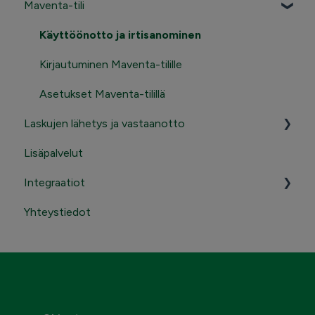
Maventa-tili
Tuoteuutiset
Käyttöönotto ja irtisanominen
Kirjautuminen Maventa-tilille
Asetukset Maventa-tilillä
Laskujen lähetys ja vastaanotto
Lisäpalvelut
Lähettäminen
Integraatiot
Vastaanottaminen
Yhteystiedot
Ota yhteyttä myyntiin
Tunnukset, osoitteet ja API-avaimet
Kuluttajalaskutus