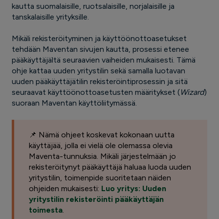
kautta suomalaisille, ruotsalaisille, norjalaisille ja
tanskalaisille yrityksille.
Mikäli rekisteröityminen ja käyttöönottoasetukset
tehdään Maventan sivujen kautta, prosessi etenee
pääkäyttäjältä seuraavien vaiheiden mukaisesti. Tämä
ohje kattaa uuden yritystilin sekä samalla luotavan
uuden pääkäyttäjätilin rekisteröintiprosessin ja sitä
seuraavat käyttöönottoasetusten määritykset (
Wizard
)
suoraan Maventan käyttöliitymässä.
📌 Nämä ohjeet koskevat kokonaan uutta
käyttäjää, jolla ei vielä ole olemassa olevia
Maventa-tunnuksia. Mikäli järjestelmään jo
rekisteröitynyt pääkäyttäjä haluaa luoda uuden
yritystilin, toimenpide suoritetaan näiden
ohjeiden mukaisesti:
Luo yritys: Uuden
yritystilin rekisteröinti pääkäyttäjän
toimesta
.