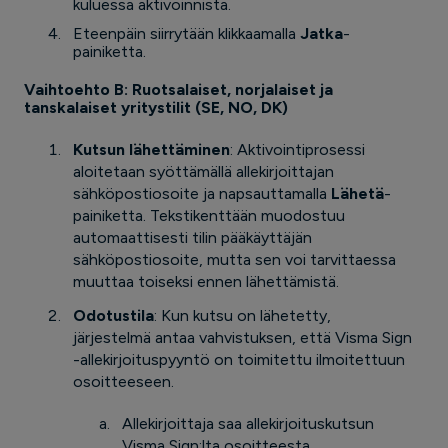
kuluessa aktivoinnista.
Eteenpäin siirrytään klikkaamalla
Jatka
-
painiketta.
Vaihtoehto B: Ruotsalaiset, norjalaiset ja
tanskalaiset yritystilit (SE, NO, DK)
Kutsun lähettäminen
: Aktivointiprosessi
aloitetaan syöttämällä allekirjoittajan
sähköpostiosoite ja napsauttamalla
Lähetä
-
painiketta. Tekstikenttään muodostuu
automaattisesti tilin pääkäyttäjän
sähköpostiosoite, mutta sen voi tarvittaessa
muuttaa toiseksi ennen lähettämistä.
Odotustila
: Kun kutsu on lähetetty,
järjestelmä antaa vahvistuksen, että Visma Sign
-allekirjoituspyyntö on toimitettu ilmoitettuun
osoitteeseen.
Allekirjoittaja saa allekirjoituskutsun
Visma Sign:lta osoitteesta