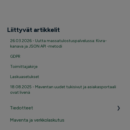
Liittyvät artikkelit
26.03.2026 - Uutta massatulostuspalvelussa: Kivra-
kanava ja JSON API -metodi
GDPR
Toimittajakirje
Laskuasetukset
18.08.2025 - Maventan uudet tukisivut ja asiakasportaali
ovat livenä
Tiedotteet
Maventa ja verkkolaskutus
Tärkeät tiedotteet