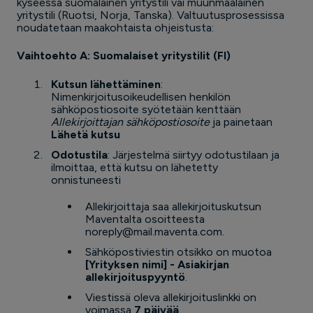
kyseessä suomalainen yritystili vai muunmaalainen
yritystili (Ruotsi, Norja, Tanska). Valtuutusprosessissa
noudatetaan maakohtaista ohjeistusta:
Vaihtoehto A: Suomalaiset yritystilit (FI)
Kutsun lähettäminen
:
Nimenkirjoitusoikeudellisen henkilön
sähköpostiosoite syötetään kenttään
Allekirjoittajan sähköpostiosoite
ja painetaan
Lähetä kutsu
Odotustila
: Järjestelmä siirtyy odotustilaan ja
ilmoittaa, että kutsu on lähetetty
onnistuneesti
Allekirjoittaja saa allekirjoituskutsun
Maventalta osoitteesta
noreply@mail.maventa.com.
Sähköpostiviestin otsikko on muotoa
[Yrityksen nimi] - Asiakirjan
allekirjoituspyyntö
.
Viestissä oleva allekirjoituslinkki on
voimassa
7 päivää
.