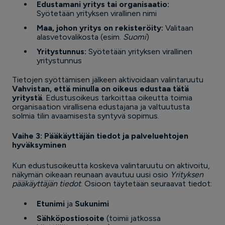
Edustamani yritys tai organisaatio:
Syötetään yrityksen virallinen nimi
Maa, johon yritys on rekisteröity:
Valitaan
alasvetovalikosta (esim.
Suomi
)
Yritystunnus:
Syötetään yrityksen virallinen
yritystunnus
Tietojen syöttämisen jälkeen aktivoidaan valintaruutu
Vahvistan, että minulla on oikeus edustaa tätä
yritystä
. Edustusoikeus tarkoittaa oikeutta toimia
organisaation virallisena edustajana ja valtuutusta
solmia tilin avaamisesta syntyvä sopimus.
Vaihe 3: Pääkäyttäjän tiedot ja palveluehtojen
hyväksyminen
Kun edustusoikeutta koskeva valintaruutu on aktivoitu,
näkymän oikeaan reunaan avautuu uusi osio
Yrityksen
pääkäyttäjän tiedot
. Osioon täytetään seuraavat tiedot:
Etunimi
ja
Sukunimi
Sähköpostiosoite
(toimii jatkossa