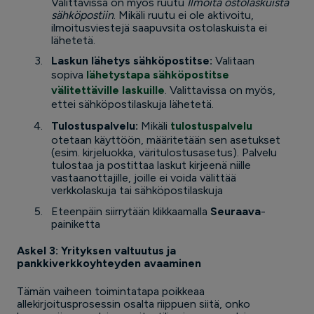
Valittavissa on myös ruutu
Ilmoita ostolaskuista
sähköpostiin
. Mikäli ruutu ei ole aktivoitu,
ilmoitusviestejä saapuvsita ostolaskuista ei
lähetetä.
Laskun lähetys sähköpostitse:
Valitaan
sopiva
lähetystapa sähköpostitse
välitettäville laskuille
. Valittavissa on myös,
ettei sähköpostilaskuja lähetetä.
Tulostuspalvelu:
Mikäli
tulostuspalvelu
otetaan käyttöön, määritetään sen asetukset
(esim. kirjeluokka, väritulostusasetus). Palvelu
tulostaa ja postittaa laskut kirjeenä niille
vastaanottajille, joille ei voida välittää
verkkolaskuja tai sähköpostilaskuja
Eteenpäin siirrytään klikkaamalla
Seuraava
-
painiketta
Askel 3: Yrityksen valtuutus ja
pankkiverkkoyhteyden avaaminen
Tämän vaiheen toimintatapa poikkeaa
allekirjoitusprosessin osalta riippuen siitä, onko