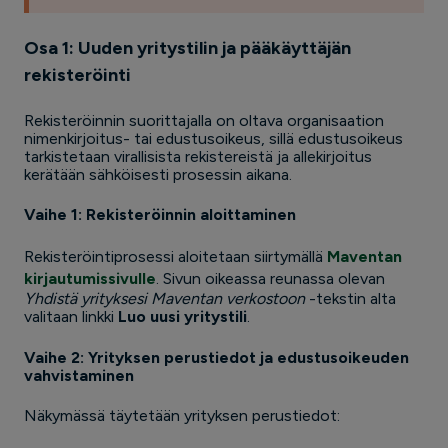
Osa 1: Uuden yritystilin ja pääkäyttäjän
rekisteröinti
Rekisteröinnin suorittajalla on oltava organisaation
nimenkirjoitus- tai edustusoikeus, sillä edustusoikeus
tarkistetaan virallisista rekistereistä ja allekirjoitus
kerätään sähköisesti prosessin aikana.
Vaihe 1: Rekisteröinnin aloittaminen
Rekisteröintiprosessi aloitetaan siirtymällä
Maventan
kirjautumissivulle
. Sivun oikeassa reunassa olevan
Yhdistä yrityksesi Maventan verkostoon
-tekstin alta
valitaan linkki
Luo uusi
yritystili
.
Vaihe
2: Yrityksen perustiedot ja edustusoikeuden
vahvistaminen
Näkymässä täytetään yrityksen perustiedot: