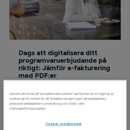
Dags att digitalisera ditt
programvaruerbjudande på
riktigt: Jämför e-fakturering
med PDF:er
15.4.2025
Genom att klicka på "acceptera alla cookies" samtycker du till lagring av
cookies på din enhet för att förbättra navigeringen på webbplatsen,
Läs mer
analysera webbplatsens användning och bistå i våra
marknadsföringsinsatser.
Cookie-inställningar