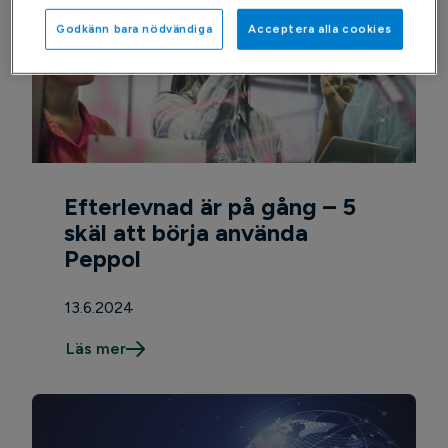
Godkänn bara nödvändiga
Acceptera alla cookies
Efterlevnad är på gång – 5
skäl att börja använda
Peppol
13.6.2024
Läs mer