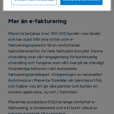
världsklass till våra partner och kunder.
Mer än e-fakturering
Maventa betjänar över 300 000 kunder i sex länder
och har vuxit från sina rötter som e-
faktureringsoperatör till en omfattande
tjänsteleverantör för hela fakturans livscykel. Denna
utveckling visar vårt engagemang för kontinuerlig
utveckling och fungerar som vårt svar på de ständigt
föränderliga behoven i det europeiska
faktureringslandskapet. Integreringen av varumärket
AutoInvoice i Maventa förenklar vår tjänsteportfölj
och hjälper oss att ge våra partner och kunder en
sömlös upplevelse, nu och i framtiden.
Maventas produktportfölj har länge omfattat e-
fakturering, e-lönebesked och ett brett utbud av
tjänster kopplade till exempelvis